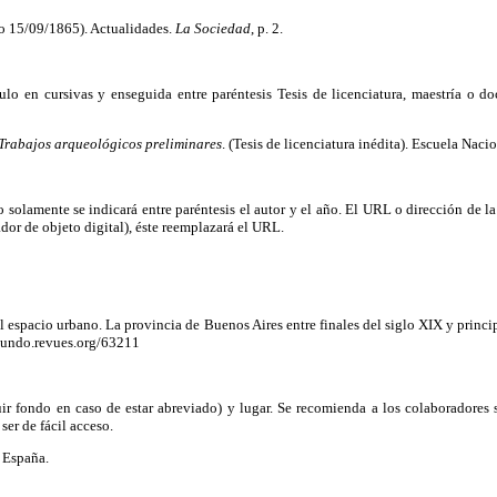
 o 15/09/1865). Actualidades.
La Sociedad
, p. 2.
título en cursivas y enseguida entre paréntesis Tesis de licenciatura, maestría o 
Trabajos arqueológicos preliminares
. (Tesis de licenciatura inédita). Escuela Nac
o solamente se indicará entre paréntesis el autor y el año. El URL o dirección de la p
dor de objeto digital), éste reemplazará el URL.
el espacio urbano. La provincia de Buenos Aires entre finales del siglo XIX y princ
mundo.revues.org/63211
ir fondo en caso de estar abreviado) y lugar. Se recomienda a los colaboradores 
er de fácil acceso.
, España.