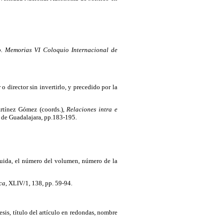
co. Memorias VI Coloquio Internacional de
o director sin invertirlo, y precedido por la
rtínez Gómez (coords.),
Relaciones intra e
 de Guadalajara, pp.183-195.
eguida, el número del volumen, número de la
ica
, XLIV/1, 138, pp. 59-94.
tesis, título del artículo en redondas, nombre