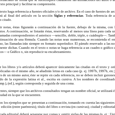
texto principal y facilitar su comprensión.
texto haga referencia a fuentes oficiales y/o de archivo. En el caso de fuentes de arch
á al final del artículo en la sección
Siglas y referencias
. Toda referencia de 
o citado.
 notas, éstas figurarán a continuación de la fuente, debajo de la misma, con 
os. A continuación, se listarán éstas, reservando al menos una línea para cada 
llamadas correspondientes el asterisco —sencillo, doble, triple, o cuádruple—. Tambi
tinuación de una fórmula. Cuando las notas sean numerosas, se recomienda el emp
o, las llamadas irán siempre en formato superíndice. El párrafo reservado a las no
amente dichas. Cuando en el texto o notas se haga referencia a un cuadro o gráfic
gos— o Gráfico x, sin reproducir su encabezamiento.
 de los libros y/o artículos deberá aparecer únicamente las citadas en el texto y or
licadas en el mismo año, se añadirán letras en cada caso (p. ej. 1997b, 1997b, etc.
s de un mismo autor, éste se repite en cada referencia, no se deben incluir guiones
do de la expresión latina et al., escrita en cursiva. A los nombres de coordinado
(comp.), (ed.), según corresponda y seguida de una coma.
entes, siempre que los archivos consultados tengan un nombre oficial, se utilizará é
ciudad en la que se encuentren.
 con los ejemplos que se presentan a continuación, tomando en cuenta las siguientes 
dición (entre paréntesis); título del libro o revista (en cursivas); ciudad y editorial
ada editorial deberá separarse por comas y omitir siglas de las mismas (p. ej.: