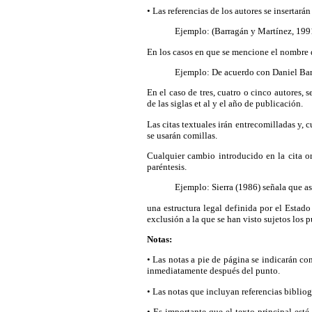
• Las referencias de los autores se insertará
Ejemplo: (Barragán y Martínez, 199
En los casos en que se mencione el nombre de
Ejemplo: De acuerdo con Daniel Barr
En el caso de tres, cuatro o cinco autores, s
de las siglas et al y el año de publicación.
Las citas textuales irán entrecomilladas y, 
se usarán comillas.
Cualquier cambio introducido en la cita or
paréntesis.
Ejemplo: Sierra (1986) señala que as
una estructura legal definida por el Estad
exclusión a la que se han visto sujetos los p
Notas:
• Las notas a pie de página se indicarán con
inmediatamente después del punto.
• Las notas que incluyan referencias biblio
• Es importante que el texto principal esté