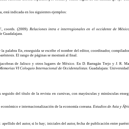
a, está indicada en los siguientes ejemplos:
., coords. (2009).
Relaciones intra e interregionales en el occidente de Méxi
de Guadalajara.
 la palabra En, enseguida se escribe el nombre del editor, coordinador, compilador 
aréntesis. El rango de páginas se mostrará al final.
acobeas de Jalisco y otros lugares de México. En D. Barragán Trejo y J. R. Ma
 Memorias VI Coloquio Internacional de Occidentalistas
. Guadalajara: Universidad
das seguido del título de la revista en cursivas, con mayúsculas y minúsculas ens
o económico e internacionalización de la economía coreana.
Estudios de Asia y Áfr
: apellido del autor, si lo hay; iniciales del autor, fecha de publicación entre parén