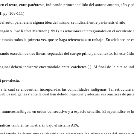
n en el texto, entre paréntesis, indicando primer apellido del autor o autores, año y p
1, pp. 108-111)
l autor para referir alguna idea del mismo, se indicará entre paréntesis el año:
agán y José Rafael Martínez (1991) las relaciones interregionales en el occidente 
e citarán todos la primera vez que se haga referencia a su trabajo. En adelante, se e
cuando excedan de tres líneas, separadas del cuerpo principal del texto. En este últi
iginal deberá indicarse encerrándolo entre corchetes [ ]. Al final de la cita se i
í prevalecía:
o a la cual se encuentran incorporadas las comunidades indígenas. Tal estructura c
ueblos indígenas y ante la cual han debido negociar y adecuar sus prácticas de justic
 números arábigos, en orden consecutivo y a espacio sencillo. El superíndice se inc
gráficas también se mostrarán bajo el sistema APA.
 redactado de forma que se identifiquen claramente las afirmaciones del autor o a