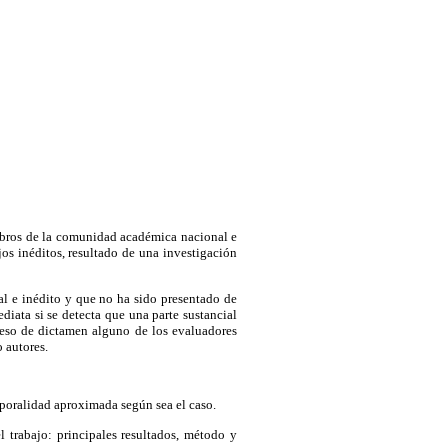
embros de la comunidad académica nacional e
ajos inéditos, resultado de una investigación
al e inédito y que no ha sido presentado de
diata si se detecta que una parte sustancial
oceso de dictamen alguno de los evaluadores
o autores.
emporalidad aproximada según sea el caso.
 trabajo: principales resultados, método y