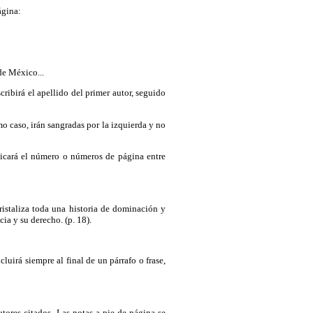
ágina:
de México...
scribirá el apellido del primer autor, seguido
mo caso, irán sangradas por la izquierda y no
ndicará el número o números de página entre
ristaliza toda una historia de dominación y
ia y su derecho. (p. 18).
luirá siempre al final de un párrafo o frase,
utores citados. Las notas a pie de página se