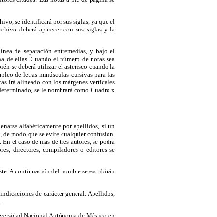
ivo, se identificará por sus siglas, ya que el
archivo deberá aparecer con sus siglas y la
línea de separación entremedias, y bajo el
una de ellas. Cuando el número de notas sea
én se deberá utilizar el asterisco cuando la
leo de letras minúsculas cursivas para las
tas irá alineado con los márgenes verticales
o determinado, se le nombrará como Cuadro x
denarse alfabéticamente por apellidos, si un
), de modo que se evite cualquier confusión.
. En el caso de más de tres autores, se podrá
res, directores, compiladores o editores se
ste. A continuación del nombre se escribirán
indicaciones de carácter general: Apellidos,
.
 Universidad Nacional Autónoma de México en