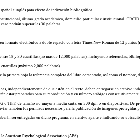
español e inglés para efecto de indización bibliográfica.
 institucional, último grado académico, domicilio particular e institucional, ORCID
caso podrán superar las 30 palabras.
e en formato electrónico a doble espacio con letra Times New Roman de 12 puntos (
entre 18 y 30 cuartillas (no más de 12,000 palabras), incluyendo referencias, bibliogr
7 cuartillas (máximo 2,000 palabras).
 de la primera hoja la referencia completa del libro comentado, así como el nombre, 
ficas, independientemente de que estén en el texto, deben entregarse en archivo ind
berán estar preparados para su reproducción y en número arábigos consecutivamente.
JPG o TIFF, de tamaño no mayor a media carta, en 300 dpi, o en diapositivas. De pr
enviar también los permisos necesarios para la publicación de imágenes protegidas p
deberán ser entregadas en dicho programa, en archivo aparte e indicando su ubicació
de la American Psychological Association (APA).