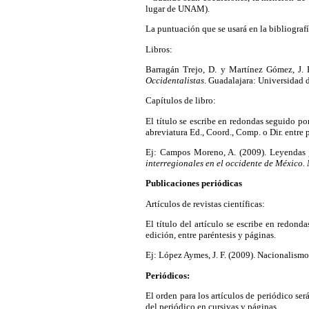
lugar de UNAM).
La puntuación que se usará en la bibliografí
Libros:
Barragán Trejo, D. y Martínez Gómez, J. F
Occidentalistas
. Guadalajara: Universidad 
Capítulos de libro:
El título se escribe en redondas seguido por
abreviatura Ed., Coord., Comp. o Dir. entre p
Ej: Campos Moreno, A. (2009). Leyendas j
interregionales en el occidente de México.
Publicaciones periódicas
Artículos de revistas científicas:
El título del artículo se escribe en redon
edición, entre paréntesis y páginas.
Ej: López Aymes, J. F. (2009). Nacionalism
Periódicos:
El orden para los artículos de periódico será
del periódico en cursivas y páginas.