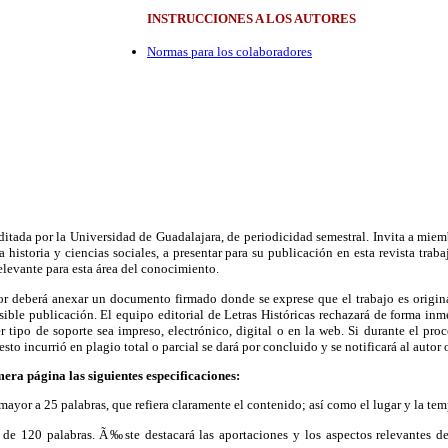
INSTRUCCIONES A LOS AUTORES
Normas para los colaboradores
 editada por la Universidad de Guadalajara, de periodicidad semestral. Invita a mi
a historia y ciencias sociales, a presentar para su publicación en esta revista trab
elevante para esta área del conocimiento.
or deberá anexar un documento firmado donde se exprese que el trabajo es origin
sible publicación. El equipo editorial de Letras Históricas rechazará de forma inme
r tipo de soporte sea impreso, electrónico, digital o en la web. Si durante el pr
sto incurrió en plagio total o parcial se dará por concluido y se notificará al autor 
era página las siguientes especificaciones:
o mayor a 25 palabras, que refiera claramente el contenido; así como el lugar y la t
e 120 palabras. Ã‰ste destacará las aportaciones y los aspectos relevantes del