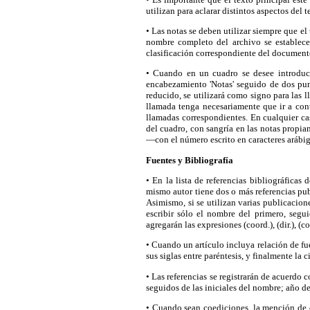
utilizan para aclarar distintos aspectos del 
• Las notas se deben utilizar siempre que el 
nombre completo del archivo se establecer
clasificación correspondiente del document
• Cuando en un cuadro se desee introducir
encabezamiento 'Notas' seguido de dos punt
reducido, se utilizará como signo para las 
llamada tenga necesariamente que ir a con
llamadas correspondientes. En cualquier cas
del cuadro, con sangría en las notas propi
—con el número escrito en caracteres arábi
Fuentes y Bibliografía
• En la lista de referencias bibliográficas
mismo autor tiene dos o más referencias pub
Asimismo, si se utilizan varias publicacione
escribir sólo el nombre del primero, segui
agregarán las expresiones (coord.), (dir.), 
• Cuando un artículo incluya relación de fu
sus siglas entre paréntesis, y finalmente la 
• Las referencias se registrarán de acuerdo
seguidos de las iniciales del nombre; año de e
• Cuando sean coediciones, la mención de c