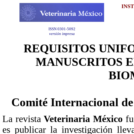
INS
ISSN 0301-5092
versión impresa
REQUISITOS UNIF
MANUSCRITOS E
BIO
Comité Internacional de
La revista
Veterinaria México
fu
es publicar la investigación ll