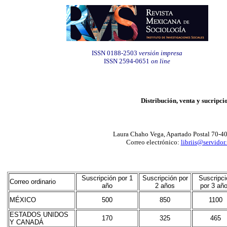
ISSN 0188-2503
versión impresa
ISSN 2594-0651
on line
Distribución, venta y sucripci
Laura Chaho Vega, Apartado Postal 70-4
Correo electrónico:
libriis@servido
Suscripción por 1
Suscripción por
Suscripci
Correo ordinario
año
2 años
por 3 añ
MÉXICO
500
850
1100
ESTADOS UNIDOS
170
325
465
Y CANADÁ