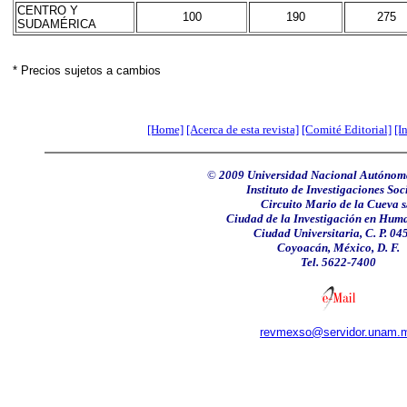
CENTRO Y
100
190
275
SUDAMÉRICA
* Precios sujetos a cambios
[Home]
[Acerca de esta revista]
[Comité Editorial]
[I
©
2009 Universidad Nacional Autónom
Instituto de Investigaciones Soci
Circuito Mario de la Cueva s
Ciudad de la Investigación en Hum
Ciudad Universitaria, C. P. 04
Coyoacán, México, D. F.
Tel. 5622-7400
revmexso@servidor.unam.