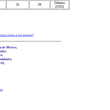
Dólares
31
29
(USD)
nstrucciones a los autores]
a de México,
ales,
/n
anidades,
510,
mx