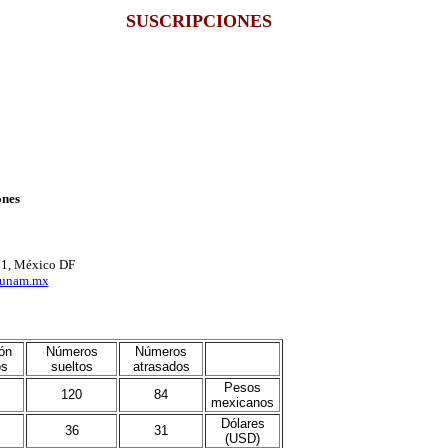
SUSCRIPCIONES
ones
01, México DF
r.unam.mx
ón
Números
Números
os
sueltos
atrasados
Pesos
120
84
mexicanos
Dólares
36
31
(USD)