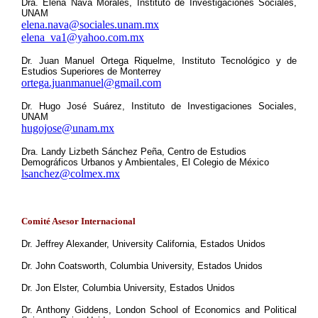
Dra. Elena Nava Morales, Instituto de Investigaciones Sociales,
UNAM
elena.nava@sociales.unam.mx
elena_va1@yahoo.com.mx
Dr. Juan Manuel Ortega Riquelme, Instituto Tecnológico y de
Estudios Superiores de Monterrey
ortega.juanmanuel@gmail.com
Dr. Hugo José Suárez, Instituto de Investigaciones Sociales,
UNAM
hugojose@unam.mx
Dra. Landy Lizbeth Sánchez Peña, Centro de Estudios
Demográficos Urbanos y Ambientales, El Colegio de México
lsanchez@colmex.mx
Comité Asesor Internacional
Dr. Jeffrey Alexander, University California, Estados Unidos
Dr. John Coatsworth, Columbia University, Estados Unidos
Dr. Jon Elster, Columbia University, Estados Unidos
Dr. Anthony Giddens, London School of Economics and Political