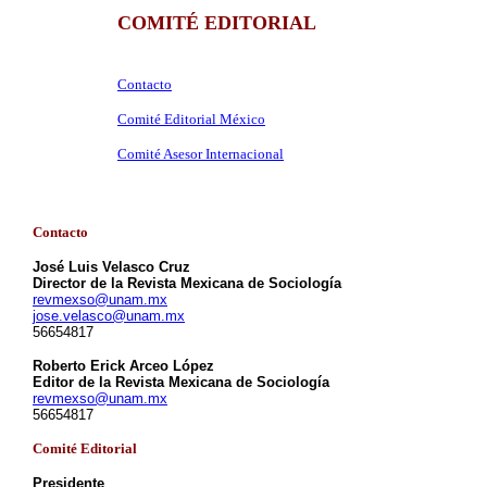
COMITÉ EDITORIAL
Contacto
Comité Editorial México
Comité Asesor Internacional
Contacto
José Luis Velasco Cruz
Director de la Revista Mexicana de Sociología
revmexso@unam.mx
jose.velasco@unam.mx
56654817
Roberto Erick Arceo López
Editor de la Revista Mexicana de Sociología
revmexso@unam.mx
56654817
Comité Editorial
Presidente