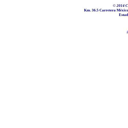
©
2014 C
Km. 36.5 Carretera M
é
xic
Estad