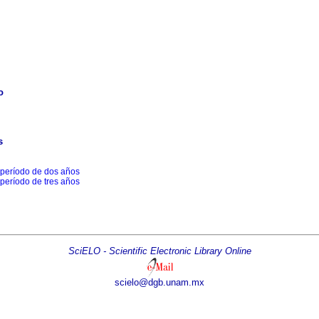
o
s
 período de dos años
 período de tres años
SciELO - Scientific Electronic Library Online
scielo@dgb.unam.mx