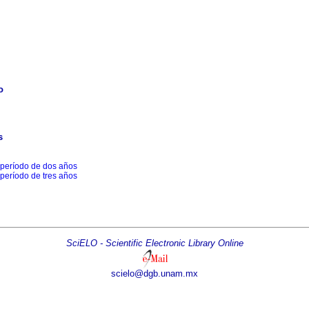
o
s
 período de dos años
 período de tres años
SciELO - Scientific Electronic Library Online
scielo@dgb.unam.mx