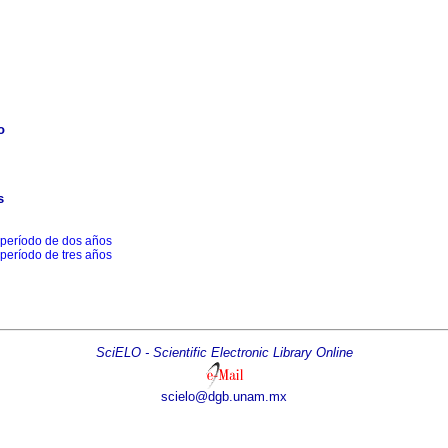
o
s
 período de dos años
 período de tres años
SciELO - Scientific Electronic Library Online
scielo@dgb.unam.mx