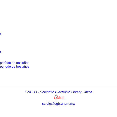
o
s
 período de dos años
 período de tres años
SciELO - Scientific Electronic Library Online
scielo@dgb.unam.mx