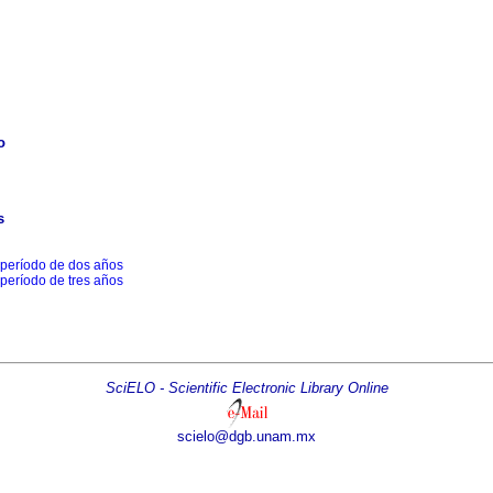
o
s
 período de dos años
 período de tres años
SciELO - Scientific Electronic Library Online
scielo@dgb.unam.mx