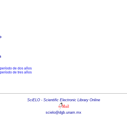
o
s
 período de dos años
 período de tres años
SciELO - Scientific Electronic Library Online
scielo@dgb.unam.mx