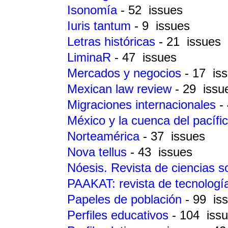
Isonomía
- 52 issues
Iuris tantum
- 9 issues
Letras históricas
- 21 issues
LiminaR
- 47 issues
Mercados y negocios
- 17 is
Mexican law review
- 29 issu
Migraciones internacionales
-
México y la cuenca del pacífi
Norteamérica
- 37 issues
Nova tellus
- 43 issues
Nóesis. Revista de ciencias s
PAAKAT: revista de tecnologí
Papeles de población
- 99 is
Perfiles educativos
- 104 iss