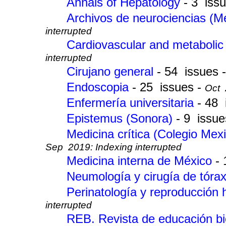
Annals of Hepatology
- 3 iss
Archivos de neurociencias (M
interrupted
Cardiovascular and metabolic
interrupted
Cirujano general
- 54 issues 
Endoscopia
- 25 issues -
Oct 
Enfermería universitaria
- 48 
Epistemus (Sonora)
- 9 issue
Medicina crítica (Colegio Mex
Sep 2019: Indexing interrupted
Medicina interna de México
-
Neumología y cirugía de tóra
Perinatología y reproducció
interrupted
REB. Revista de educación b