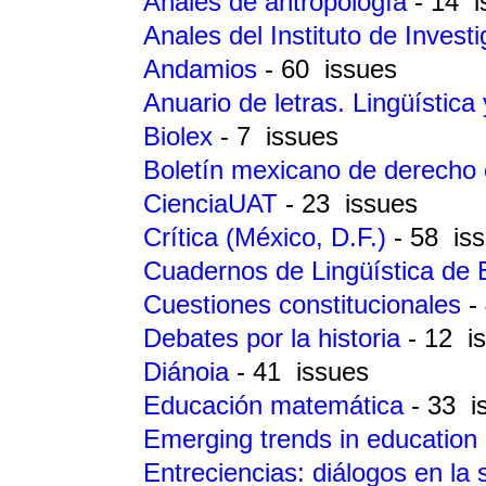
Anales de antropología
- 14 
Anales del Instituto de Invest
Andamios
- 60 issues
Anuario de letras. Lingüística 
Biolex
- 7 issues
Boletín mexicano de derech
CienciaUAT
- 23 issues
Crítica (México, D.F.)
- 58 is
Cuadernos de Lingüística de 
Cuestiones constitucionales
-
Debates por la historia
- 12 i
Diánoia
- 41 issues
Educación matemática
- 33 i
Emerging trends in education
Entreciencias: diálogos en la