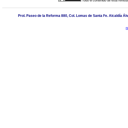
Todo el contenido de esta revista
Prol. Paseo de la Reforma 880, Col. Lomas de Santa Fe. Alcaldía Á
r