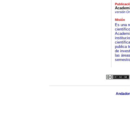
Publicaci
Academi
versión On
Misión
Es una re
científic
Academia
instituc
científi
publica t
de inves
las área
semestra
Andador 