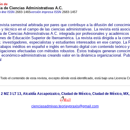
ón de
a de Ciencias Administrativas A.C.
-line
ISSN
2683-1465
versión impresa
ISSN
2683-1457
vista semestral arbitrada por pares que contribuye a la difusión del conocimi
o y técnico en el campo de las ciencias administrativas. La revista está asoci
 de Ciencias Administrativas A.C. integrada por profesionales y académicos
iones de Educación Superior de Iberoamérica. La revista está dirigida a la co
ca: investigadores, especialistas y estudiantes interesados en ese campo. La 
rabajos inéditos en español e inglés en formato digital con contenido teórico y
tigaciones efectuadas con métodos robustos. Éstos trabajos generan conoci
s económico-administrativas creando valor en la dinámica organizacional. Pub
l
Todo el contenido de esta revista, excepto dónde está identificado, está bajo una
Licencia 
2 MZ 3 LT 13, Alcaldía Azcapotzalco, Ciudad de México, Ciudad de México, MX, 
cienciasadmivas.teoriaypraxis@gmail.com