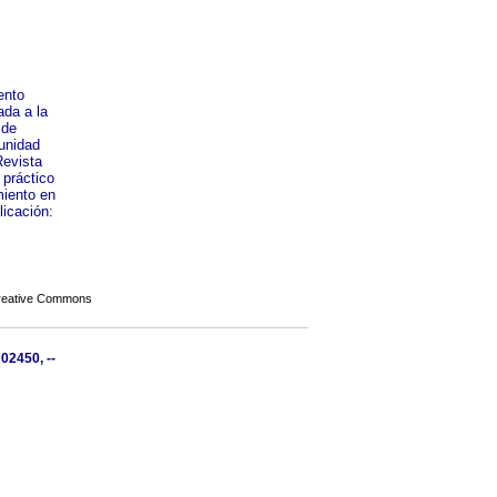
ento
ada a la
 de
munidad
Revista
 práctico
miento en
licación:
Creative Commons
02450, --