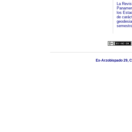
La Revist
Panameri
los Esta
de carác
geodesia
semestra
Ex-Arzobispado 29, C