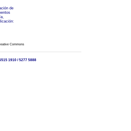
ación de
mentos
ía,
licación:
Creative Commons
5515 1910 / 5277 5888