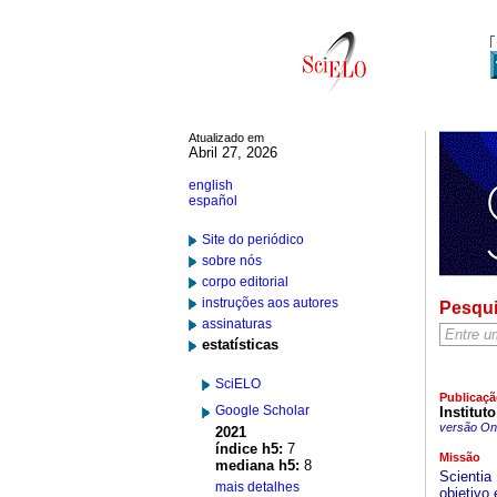
Atualizado em
Abril 27, 2026
english
español
Site do periódico
sobre nós
corpo editorial
instruções aos autores
Pesqu
assinaturas
estatísticas
SciELO
Publicaçã
Google Scholar
Institut
versão On-
2021
índice h5:
7
Missão
mediana h5:
8
Scientia
mais detalhes
objetivo 