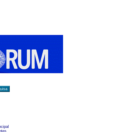
ncipal
ntes