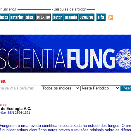
isa
o de
o de Ecología A.C.
line
ISSN
2594-1321
 Fungorum é uma revista cientifica especializada no estudo dos fungos. O pri
é publicar artigos científicos notas breves y revisões originais sobre as difere