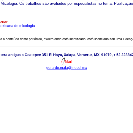
 Micologia. Os trabalhos são avaliados por especialistas no tema. Publicação
.
erior:
mexicana de micología
o o conteúdo deste periódico, exceto onde está identificado, está licenciado sob uma
Licenç
tera antigua a Coatepec 351 El Haya, Xalapa, Veracruz, MX, 91070, + 52 2288
gerardo.mata@inecol.mx