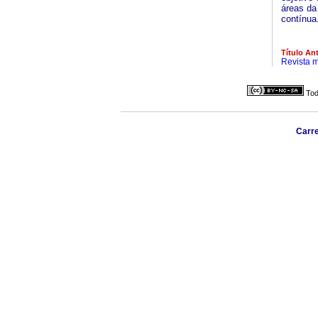
áreas da
contínua
Título Ant
Revista 
Tod
Carre