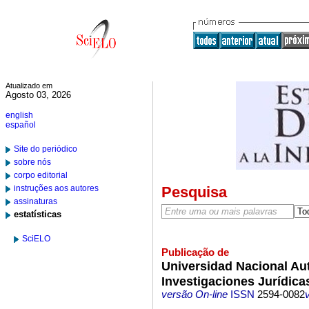
Atualizado em
Agosto 03, 2026
english
español
Site do periódico
sobre nós
corpo editorial
instruções aos autores
Pesquisa
assinaturas
estatísticas
SciELO
Publicação de
Universidad Nacional Au
Investigaciones Jurídica
versão On-line
ISSN
2594-0082