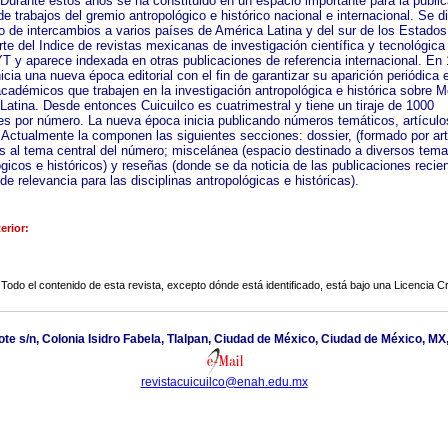
. Durante estos años se ha constituido en un espacio importante para la publi
de trabajos del gremio antropológico e histórico nacional e internacional. Se d
o de intercambios a varios países de América Latina y del sur de los Estados
te del Indice de revistas mexicanas de investigación científica y tecnológica
y aparece indexada en otras publicaciones de referencia internacional. En 
nicia una nueva época editorial con el fin de garantizar su aparición periódica e
cadémicos que trabajen en la investigación antropológica e histórica sobre M
Latina. Desde entonces Cuicuilco es cuatrimestral y tiene un tiraje de 1000
es por número. La nueva época inicia publicando números temáticos, artículo
 Actualmente la componen las siguientes secciones: dossier, (formado por art
es al tema central del número; miscelánea (espacio destinado a diversos tem
gicos e históricos) y reseñas (donde se da noticia de las publicaciones recie
de relevancia para las disciplinas antropológicas e históricas).
erior:
Todo el contenido de esta revista, excepto dónde está identificado, está bajo una
Licencia 
ote s/n, Colonia Isidro Fabela, Tlalpan, Ciudad de México, Ciudad de México, M
revistacuicuilco@enah.edu.mx