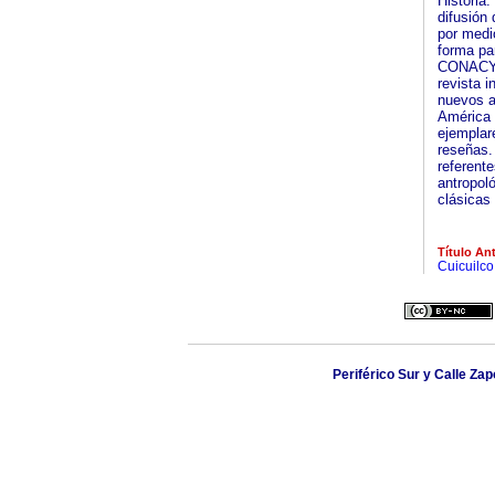
Historia
difusión 
por medi
forma par
CONACYT 
revista i
nuevos a
América 
ejemplar
reseñas.
referent
antropoló
clásicas 
Título Ant
Cuicuilco
Periférico Sur y Calle Zap