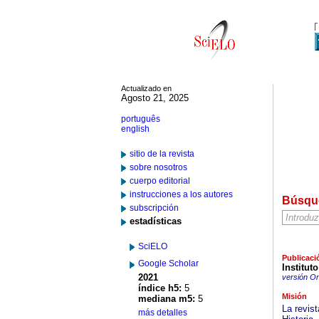
Actualizado en
Agosto 21, 2025
português
english
sitio de la revista
sobre nosotros
cuerpo editorial
instrucciones a los autores
Búsqu
subscripción
estadísticas
SciELO
Publicaci
Google Scholar
Institut
2021
versión On
índice h5:
5
Misión
mediana m5:
5
La revis
más detalles