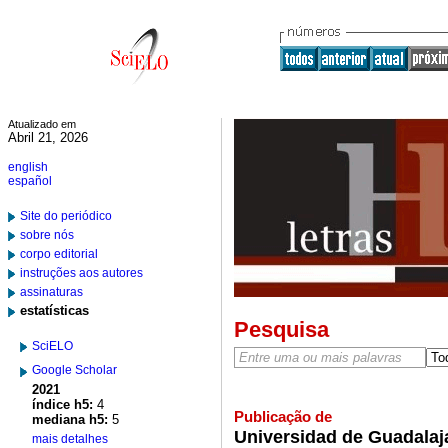
Atualizado em
Abril 21, 2026
english
español
Site do periódico
sobre nós
corpo editorial
instruções aos autores
assinaturas
estatísticas
Pesquisa
SciELO
Google Scholar
2021
índice h5:
4
Publicação de
mediana h5:
5
Universidad de Guadalaja
mais detalhes