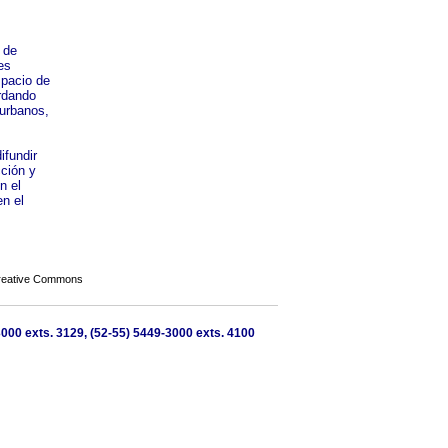
 de
es
spacio de
ordando
 urbanos,
ifundir
cción y
n el
en el
Creative Commons
000 exts. 3129, (52-55) 5449-3000 exts. 4100