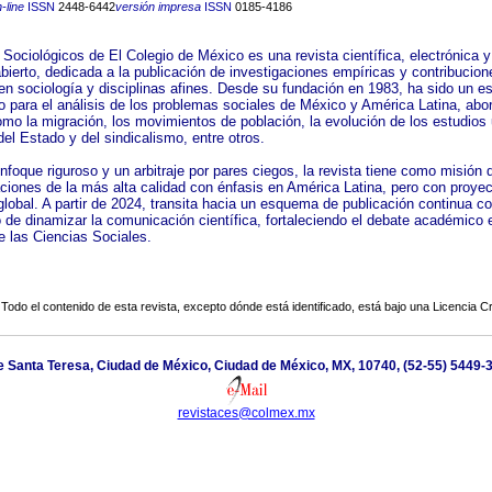
-line
ISSN
2448-6442
versión impresa
ISSN
0185-4186
 Sociológicos de El Colegio de México es una revista científica, electrónica y
bierto, dedicada a la publicación de investigaciones empíricas y contribucion
 en sociología y disciplinas afines. Desde su fundación en 1983, ha sido un e
o para el análisis de los problemas sociales de México y América Latina, ab
mo la migración, los movimientos de población, la evolución de los estudios
del Estado y del sindicalismo, entre otros.
foque riguroso y un arbitraje por pares ciegos, la revista tiene como misión d
aciones de la más alta calidad con énfasis en América Latina, pero con proye
lobal. A partir de 2024, transita hacia un esquema de publicación continua co
o de dinamizar la comunicación científica, fortaleciendo el debate académico 
 las Ciencias Sociales.
Todo el contenido de esta revista, excepto dónde está identificado, está bajo una
Licencia 
e Santa Teresa, Ciudad de México, Ciudad de México, MX, 10740, (52-55) 5449-3
revistaces@colmex.mx