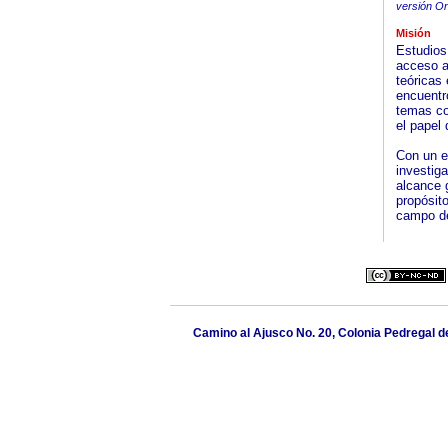
versión On
Misión
Estudios
acceso a
teóricas
encuentr
temas co
el papel 
Con un en
investig
alcance g
propósit
campo de
Camino al Ajusco No. 20, Colonia Pedregal d