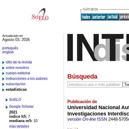
Actualizado en
Agosto 03, 2026
português
english
sitio de la revista
sobre nosotros
cuerpo editorial
Búsqueda
instrucciones a los autores
subscripción
estadísticas
SciELO
Publicación de
Universidad Nacional Au
Google Scholar
2021
Investigaciones Interdis
índice h5:
7
versión On-line
ISSN
2448-5705
mediana m5:
10
más detalles