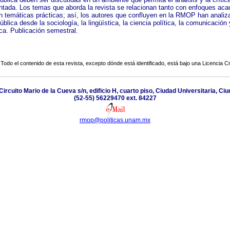
tada. Los temas que aborda la revista se relacionan tanto con enfoques ac
 temáticas prácticas; así, los autores que confluyen en la RMOP han analiz
ública desde la sociología, la lingüística, la ciencia política, la comunicación 
ica. Publicación semestral.
Todo el contenido de esta revista, excepto dónde está identificado, está bajo una
Licencia 
cuito Mario de la Cueva s/n, edificio H, cuarto piso, Ciudad Universitaria, C
(52-55) 56229470 ext. 84227
rmop@politicas.unam.mx