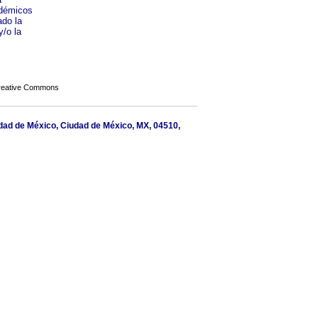
adémicos
ado la
y/o la
Creative Commons
iudad de México, Ciudad de México, MX, 04510,