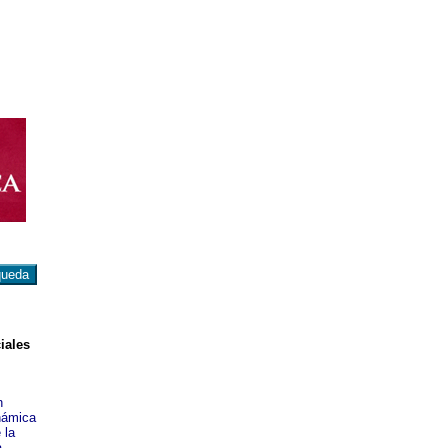
iales
n
inámica
 la
a