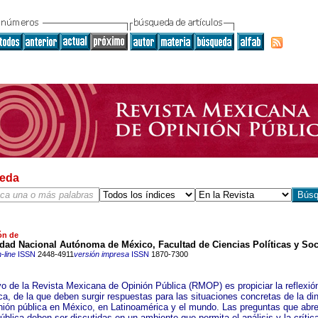
eda
ón de
dad Nacional Autónoma de México, Facultad de Ciencias Políticas y Soc
-line
ISSN
2448-4911
versión impresa
ISSN
1870-7300
ivo de la Revista Mexicana de Opinión Pública (RMOP) es propiciar la reflexió
a, de la que deben surgir respuestas para las situaciones concretas de la d
inión pública en México, en Latinoamérica y el mundo. Las preguntas que abre
ública deben ser discutidas en un ambiente que permita el análisis y la crític