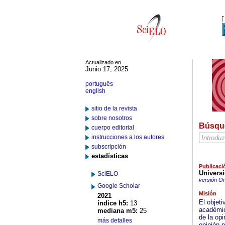
Actualizado en
Junio 17, 2025
português
english
sitio de la revista
sobre nosotros
Búsqu
cuerpo editorial
instrucciones a los autores
subscripción
estadísticas
Publicaci
Universi
SciELO
versión On
Google Scholar
Misión
2021
El objet
índice h5:
13
académic
mediana m5:
25
de la op
más detalles
opinión p