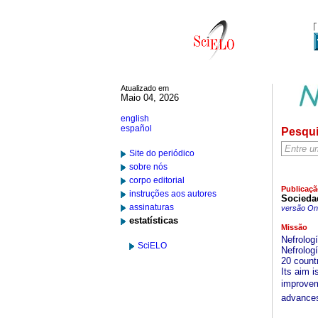
Atualizado em
Maio 04, 2026
english
español
Pesqu
Site do periódico
sobre nós
corpo editorial
Publicaçã
instruções aos autores
Socieda
assinaturas
versão On-
estatísticas
Missão
Nefrologí
SciELO
Nefrolog
20 count
Its aim i
improveme
advances 