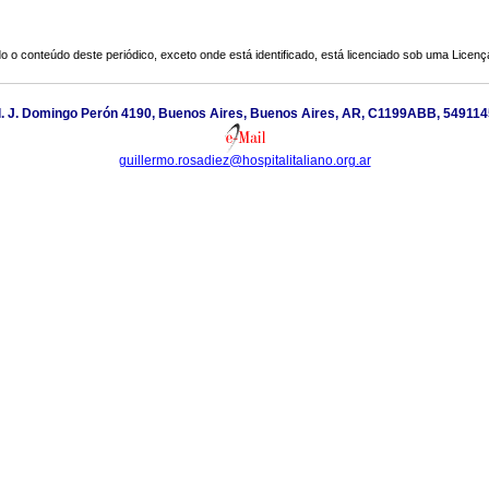
o o conteúdo deste periódico, exceto onde está identificado, está licenciado sob uma
Licenç
al. J. Domingo Perón 4190, Buenos Aires, Buenos Aires, AR, C1199ABB, 54911
guillermo.rosadiez@hospitalitaliano.org.ar