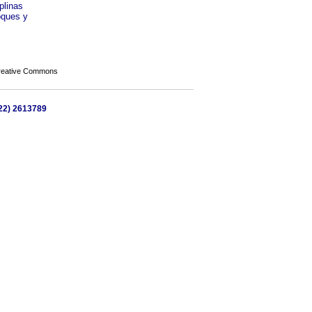
plinas
oques y
Creative Commons
722) 2613789