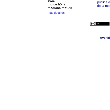
2021
publica e
índice h5:
9
de la med
mediana m5:
20
más detalles
Avenida