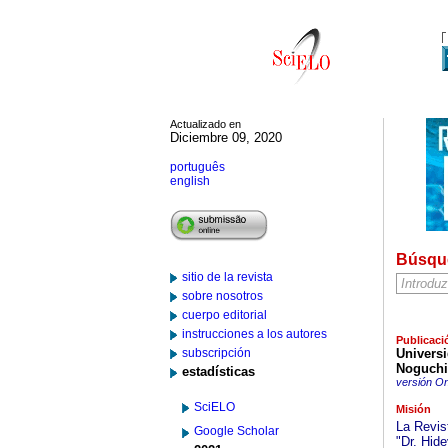
Actualizado en
Diciembre 09, 2020
português
english
Búsqu
sitio de la revista
sobre nosotros
cuerpo editorial
instrucciones a los autores
Publicaci
subscripción
Univers
Noguchi
estadísticas
versión On
SciELO
Misión
La Revis
Google Scholar
"Dr. Hid