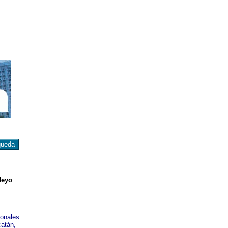
deyo
ionales
catán,