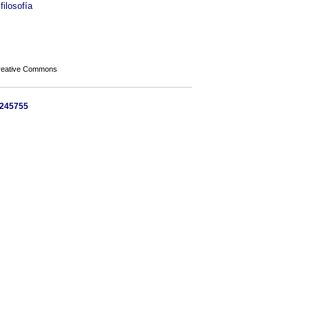
filosofía
Creative Commons
 9245755