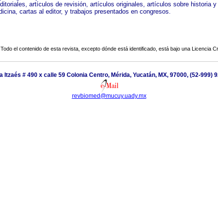
ditoriales, artículos de revisión, artículos originales, artículos sobre historia y 
icina, cartas al editor, y trabajos presentados en congresos.
Todo el contenido de esta revista, excepto dónde está identificado, está bajo una
Licencia 
 Itzaés # 490 x calle 59 Colonia Centro, Mérida, Yucatán, MX, 97000, (52-999)
revbiomed@mucuy.uady.mx