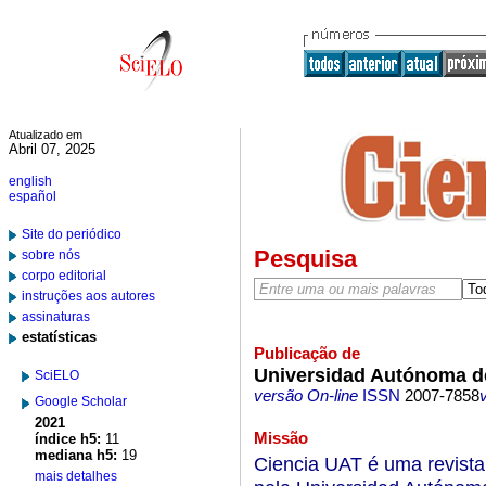
Atualizado em
Abril 07, 2025
english
español
Site do periódico
Pesquisa
sobre nós
corpo editorial
instruções aos autores
assinaturas
estatísticas
Publicação de
Universidad Autónoma d
SciELO
versão On-line
ISSN
2007-7858
Google Scholar
2021
Missão
índice h5:
11
mediana h5:
19
Ciencia UAT é uma revista 
mais detalhes