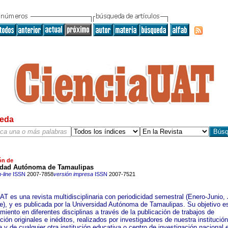
eda
ón de
idad Autónoma de Tamaulipas
-line
ISSN
2007-7858
versión impresa
ISSN
2007-7521
T es una revista multidisciplinaria con periodicidad semestral (Enero-Junio, 
e), y es publicada por la Universidad Autónoma de Tamaulipas. Su objetivo es
miento en diferentes disciplinas a través de la publicación de trabajos de
ción originales e inéditos, realizados por investigadores de nuestra institución
 y de cualquier otra institución educativa o centro de investigación nacional 