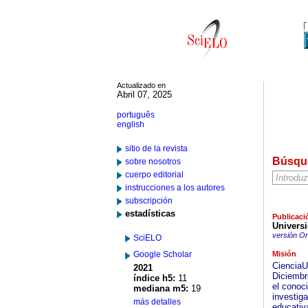
Actualizado en
Abril 07, 2025
português
english
sitio de la revista
Búsqu
sobre nosotros
cuerpo editorial
instrucciones a los autores
subscripción
estadísticas
Publicaci
Univers
versión On
SciELO
Google Scholar
Misión
CienciaUA
2021
Diciembr
índice h5:
11
el conoci
mediana m5:
19
investiga
más detalles
educativa