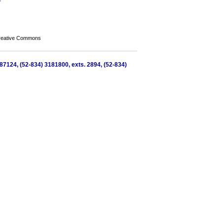
Creative Commons
 87124, (52-834) 3181800, exts. 2894, (52-834)