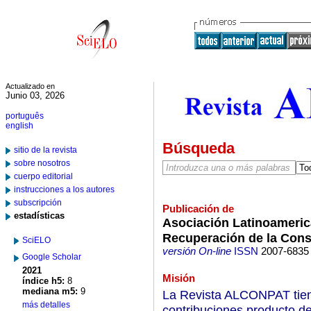
Actualizado en
Junio 03, 2026
português
english
Búsqueda
sitio de la revista
sobre nosotros
cuerpo editorial
instrucciones a los autores
subscripción
Publicación de
estadísticas
Asociación Latinoamerica
Recuperación de la Cons
SciELO
versión On-line
ISSN
2007-6835
Google Scholar
2021
Misión
índice h5:
8
mediana m5:
9
La Revista ALCONPAT tiene
más detalles
contribuciones producto de