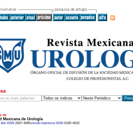
isa
o de
d Mexicana de Urología
line
ISSN
2007-4085
versão impressa
ISSN
0185-4542