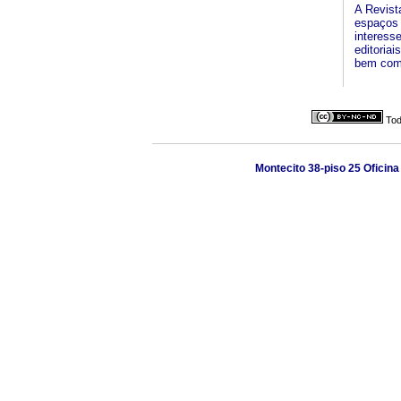
A Revist
espaços 
interesse
editoriai
bem como
Tod
Montecito 38-piso 25 Oficina