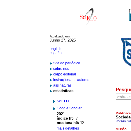
Atualizado em
Junho 27, 2025
english
español
Site do periódico
sobre nós
corpo editorial
instruções aos autores
assinaturas
Pesqu
estatísticas
SciELO
Google Scholar
Publicaçã
2021
Socieda
índice h5:
7
versão On-
mediana h5:
12
mais detalhes
Missão