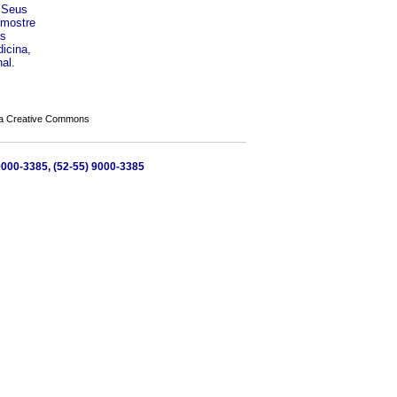
. Seus
 mostre
as
dicina,
al.
a Creative Commons
 9000-3385, (52-55) 9000-3385