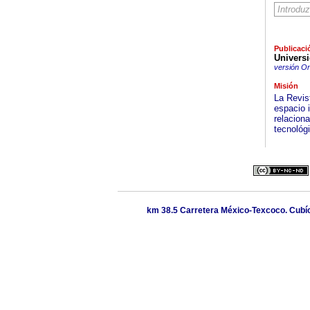
Publicaci
Univers
versión On
Misión
La Revis
espacio i
relaciona
tecnológi
km 38.5 Carretera México-Texcoco. Cubícu