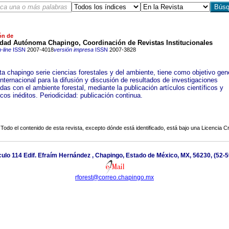
ón de
idad Autónoma Chapingo, Coordinación de Revistas Institucionales
-line
ISSN
2007-4018
versión impresa
ISSN
2007-3828
ta chapingo serie ciencias forestales y del ambiente, tiene como objetivo gen
nternacional para la difusión y discusión de resultados de investigaciones
das con el ambiente forestal, mediante la publicación artículos científicos y
cos inéditos. Periodicidad: publicación continua.
Todo el contenido de esta revista, excepto dónde está identificado, está bajo una
Licencia 
lo 114 Edif. Efraím Hernández , Chapingo, Estado de México, MX, 56230, (52-5
rforest@correo.chapingo.mx