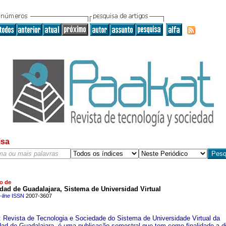
isa
o de
dad de Guadalajara, Sistema de Universidad Virtual
line
ISSN
2007-3607
Revista de Tecnologia e Sociedade do Sistema de Universidade Virtual da
dad de Guadalajara, é uma publicação semestral que tem como finalidade a d