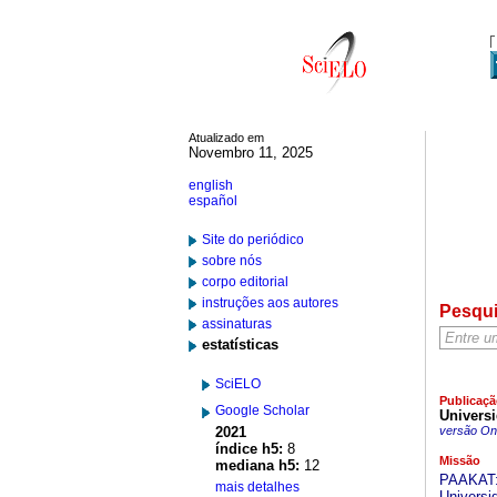
Atualizado em
Novembro 11, 2025
english
español
Site do periódico
sobre nós
corpo editorial
instruções aos autores
Pesqu
assinaturas
estatísticas
SciELO
Publicaçã
Google Scholar
Universi
2021
versão On-
índice h5:
8
Missão
mediana h5:
12
PAAKAT: 
mais detalhes
Universi