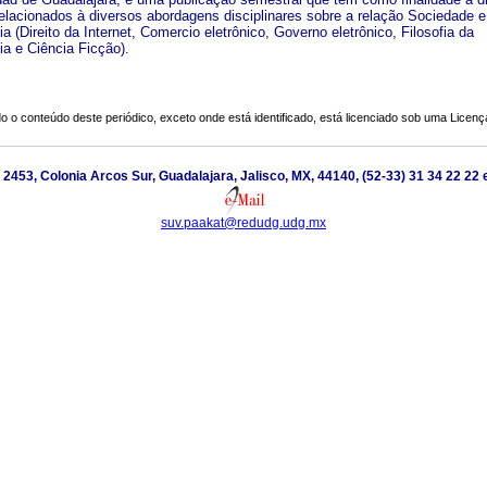
relacionados à diversos abordagens disciplinares sobre a relação Sociedade e
a (Direito da Internet, Comercio eletrônico, Governo eletrônico, Filosofia da
ia e Ciência Ficção).
o o conteúdo deste periódico, exceto onde está identificado, está licenciado sob uma
Licenç
z 2453, Colonia Arcos Sur, Guadalajara, Jalisco, MX, 44140, (52-33) 31 34 22 22 
suv.paakat@redudg.udg.mx