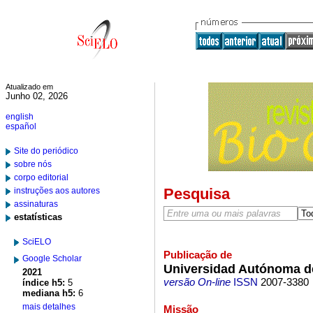
Atualizado em
Junho 02, 2026
english
español
Site do periódico
sobre nós
corpo editorial
Pesquisa
instruções aos autores
assinaturas
estatísticas
SciELO
Publicação de
Google Scholar
Universidad Autónoma de
2021
versão On-line
ISSN
2007-3380
índice h5:
5
mediana h5:
6
mais detalhes
Missão