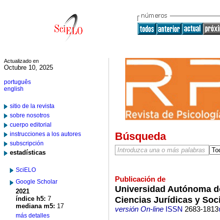
Actualizado en
Octubre 10, 2025
português
english
sitio de la revista
sobre nosotros
cuerpo editorial
Búsqueda
instrucciones a los autores
subscripción
estadísticas
SciELO
Publicación de
Google Scholar
Universidad Autónoma d
2021
Ciencias Jurídicas y Soc
índice h5:
7
mediana m5:
17
versión On-line
ISSN
2683-1813
más detalles