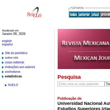
Atualizado em
Janeiro 08, 2026
english
español
Site do periódico
sobre nós
corpo editorial
instruções aos autores
assinaturas
Pesquisa
estatísticas
SciELO
Publicação de
Universidad Nacional Au
Estudios Superiores Izta