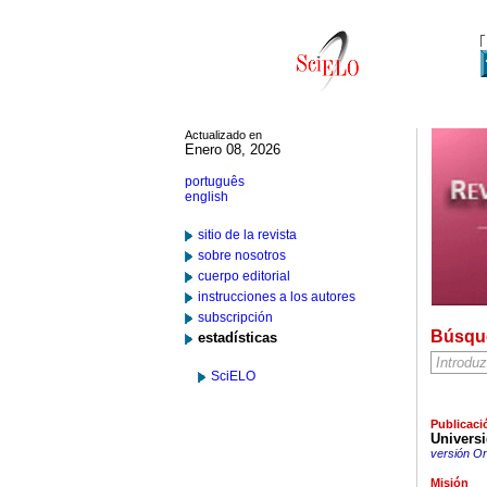
Actualizado en
Enero 08, 2026
português
english
sitio de la revista
sobre nosotros
cuerpo editorial
instrucciones a los autores
subscripción
Búsqu
estadísticas
SciELO
Publicaci
Univers
versión On
Misión