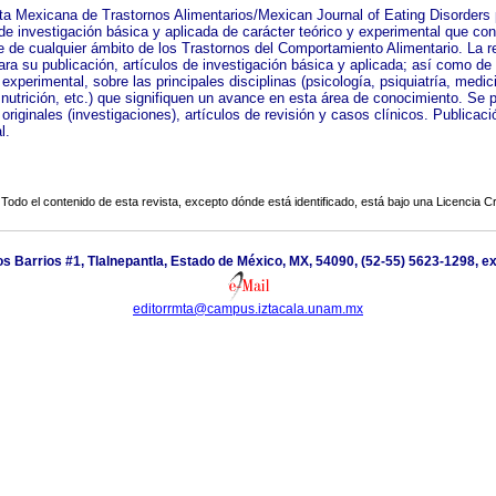
ta Mexicana de Trastornos Alimentarios/Mexican Journal of Eating Disorders 
 de investigación básica y aplicada de carácter teórico y experimental que con
e de cualquier ámbito de los Trastornos del Comportamiento Alimentario. La r
ara su publicación, artículos de investigación básica y aplicada; así como de
 experimental, sobre las principales disciplinas (psicología, psiquiatría, medic
 nutrición, etc.) que signifiquen un avance en esta área de conocimiento. Se 
 originales (investigaciones), artículos de revisión y casos clínicos. Publicaci
l.
Todo el contenido de esta revista, excepto dónde está identificado, está bajo una
Licencia 
os Barrios #1, Tlalnepantla, Estado de México, MX, 54090, (52-55) 5623-1298, e
editorrmta@campus.iztacala.unam.mx