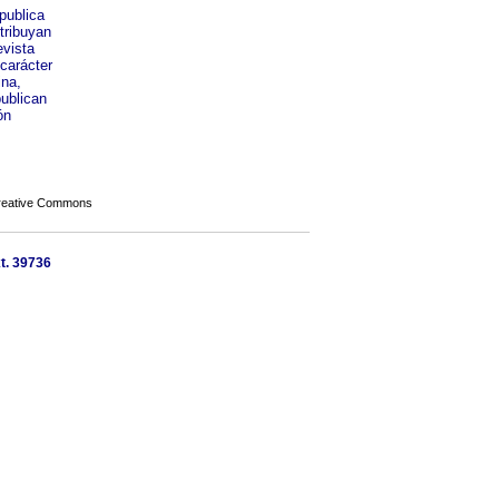
publica
tribuyan
evista
 carácter
ina,
publican
ón
Creative Commons
xt. 39736