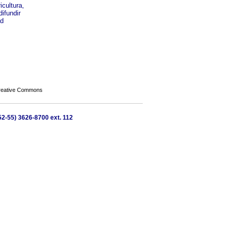
cultura,
ifundir
ad
Creative Commons
52-55) 3626-8700 ext. 112