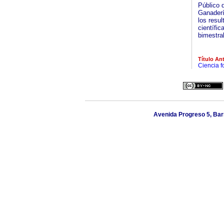
Público 
Ganaderí
los resul
científic
bimestral
Título Ant
Ciencia f
Avenida Progreso 5, Barr