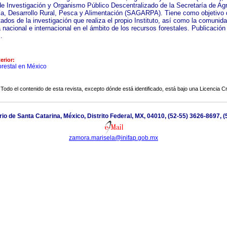
de Investigación y Organismo Público Descentralizado de la Secretaría de Agri
a, Desarrollo Rural, Pesca y Alimentación (SAGARPA). Tiene como objetivo d
tados de la investigación que realiza el propio Instituto, así como la comunid
a nacional e internacional en el ámbito de los recursos forestales. Publicación
.
erior:
orestal en México
Todo el contenido de esta revista, excepto dónde está identificado, está bajo una
Licencia 
io de Santa Catarina, México, Distrito Federal, MX, 04010, (52-55) 3626-8697, (
zamora.marisela@inifap.gob.mx