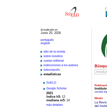
Actualizado en
Junio 25, 2026
português
english
sitio de la revista
sobre nosotros
cuerpo editorial
instrucciones a los autores
Búsqu
subscripción
estadísticas
SciELO
Publicaci
Google Scholar
Institut
versión im
2021
índice h5:
12
Misión
mediana m5:
14
La Revis
más detalles
del Inst