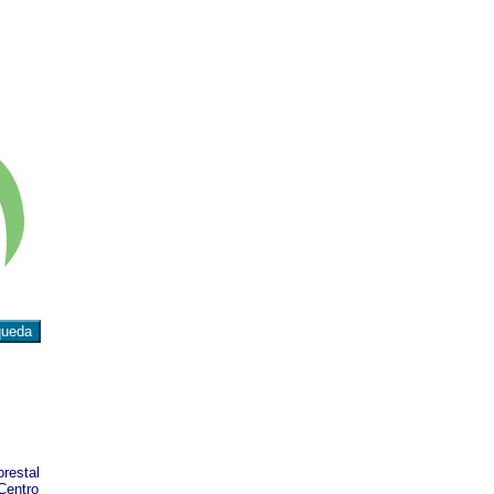
orestal
Centro