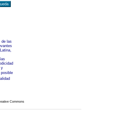
s de las
levantes
Latina,
ías
odicidad
 y
 posible
alidad
Creative Commons