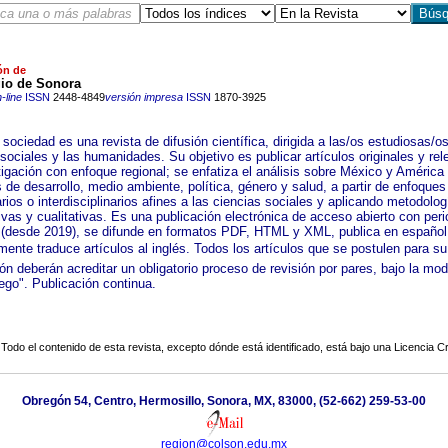
ón de
gio de Sonora
-line
ISSN
2448-4849
versión impresa
ISSN
1870-3925
sociedad es una revista de difusión científica, dirigida a las/os estudiosas/o
sociales y las humanidades. Su objetivo es publicar artículos originales y re
igación con enfoque regional; se enfatiza el análisis sobre México y América 
de desarrollo, medio ambiente, política, género y salud, a partir de enfoques
arios o interdisciplinarios afines a las ciencias sociales y aplicando metodolog
ivas y cualitativas. Es una publicación electrónica de acceso abierto con peri
 (desde 2019), se difunde en formatos PDF, HTML y XML, publica en español
mente traduce artículos al inglés. Todos los artículos que se postulen para su
ón deberán acreditar un obligatorio proceso de revisión por pares, bajo la mod
ego". Publicación continua.
Todo el contenido de esta revista, excepto dónde está identificado, está bajo una
Licencia 
Obregón 54, Centro, Hermosillo, Sonora, MX, 83000, (52-662) 259-53-00
region@colson.edu.mx