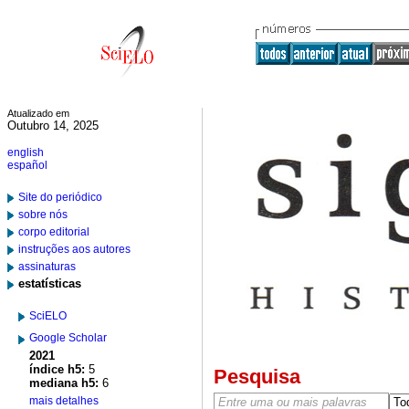
Atualizado em
Outubro 14, 2025
english
español
Site do periódico
sobre nós
corpo editorial
instruções aos autores
assinaturas
estatísticas
SciELO
Google Scholar
2021
índice h5:
5
Pesquisa
mediana h5:
6
mais detalhes