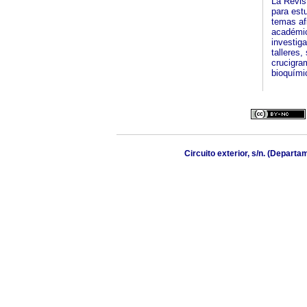
La Revis
para est
temas af
académic
investig
talleres
crucigra
bioquími
Circuito exterior, s/n. (Depart