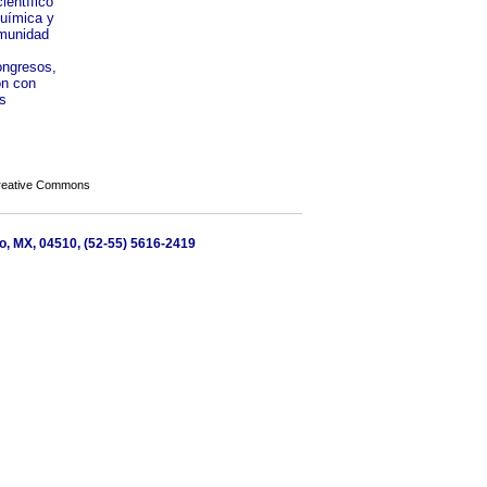
ientífico
química y
omunidad
ongresos,
ón con
s
Creative Commons
co, MX, 04510, (52-55) 5616-2419