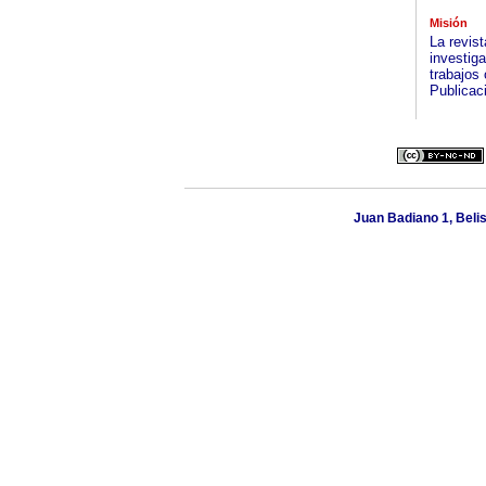
Misión
La revis
investiga
trabajos 
Publicaci
Juan Badiano 1, Beli