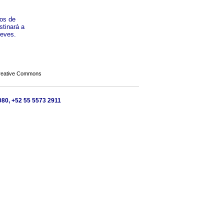
jos de
stinará a
reves.
Creative Commons
080, +52 55 5573 2911