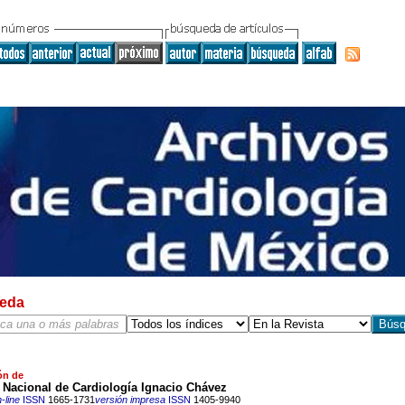
eda
ón de
o Nacional de Cardiología Ignacio Chávez
-line
ISSN
1665-1731
versión impresa
ISSN
1405-9940