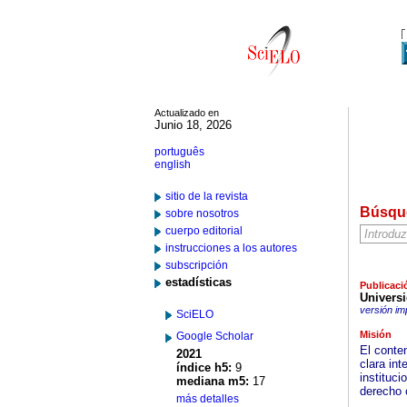
Actualizado en
Junio 18, 2026
português
english
sitio de la revista
Búsqu
sobre nosotros
cuerpo editorial
instrucciones a los autores
subscripción
estadísticas
Publicaci
Universi
versión im
SciELO
Misión
Google Scholar
El conte
2021
clara in
índice h5:
9
instituc
mediana m5:
17
derecho 
más detalles