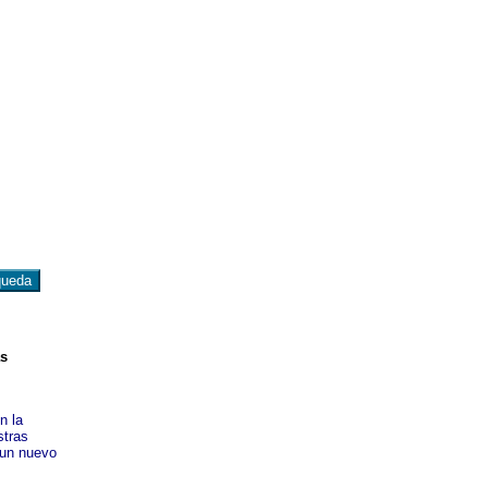
as
n la
stras
 un nuevo