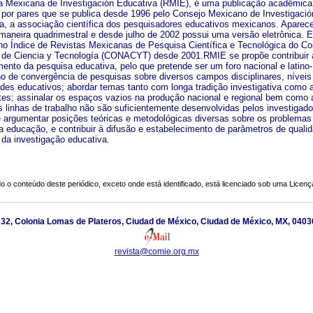
a Mexicana de Investigación Educativa (RMIE), é uma publicação acadêmica
a por pares que se publica desde 1996 pelo Consejo Mexicano de Investigació
a, a associação científica dos pesquisadores educativos mexicanos. Aparec
maneira quadrimestral e desde julho de 2002 possui uma versão eletrônica. E
 no Índice de Revistas Mexicanas de Pesquisa Científica e Tecnológica do Co
 de Ciencia y Tecnología (CONACYT) desde 2001.RMIE se propõe contribuir 
imento da pesquisa educativa, pelo que pretende ser um foro nacional e latino-
o de convergência de pesquisas sobre diversos campos disciplinares, níveis
des educativos; abordar temas tanto com longa tradição investigativa como 
es; assinalar os espaços vazios na produção nacional e regional bem como 
s linhas de trabalho não são suficientemente desenvolvidas pelos investigado
 e argumentar posições teóricas e metodológicas diversas sobre os problemas
 educação, e contribuir à difusão e estabelecimento de parâmetros de quali
 da investigação educativa.
o o conteúdo deste periódico, exceto onde está identificado, está licenciado sob uma
Licenç
nt. 32, Colonia Lomas de Plateros, Ciudad de México, Ciudad de México, MX, 0403
revista@comie.org.mx