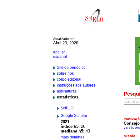
Atualizado em
Abril 23, 2026
english
español
Site do periódico
sobre nós
corpo editorial
instruções aos autores
assinaturas
Pesqu
estatísticas
SciELO
Google Scholar
Publicaçã
2021
Consejo
índice h5:
26
versão im
mediana h5:
43
Missão
mais detalhes