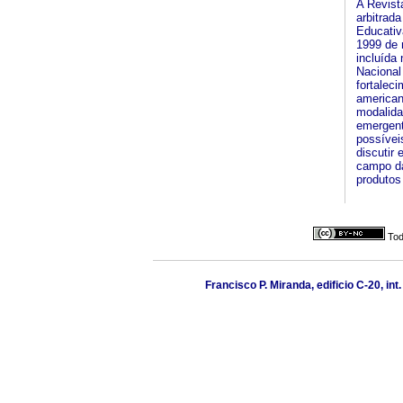
A Revist
arbitrad
Educativ
1999 de 
incluída
Nacional
fortalec
american
modalida
emergent
possívei
discutir
campo da
produtos
Tod
Francisco P. Miranda, edificio C-20, i