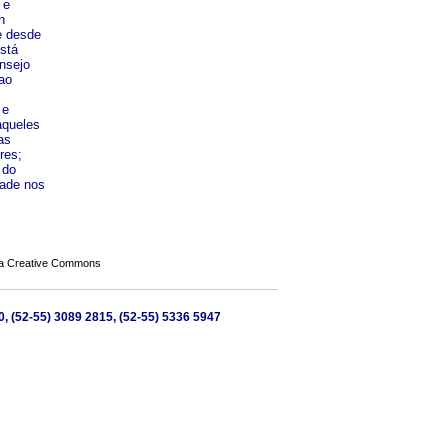
 e
n
e desde
stá
nsejo
ao
 e
aqueles
as
res;
 do
dade nos
a Creative Commons
0, (52-55) 3089 2815, (52-55) 5336 5947