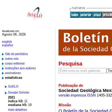
Atualizado em
Agosto 06, 2026
english
español
Site do periódico
sobre nós
Pesquisa
corpo editorial
instruções aos autores
assinaturas
estatísticas
Publicação de
SciELO
Sociedad Geológica Mexi
Google Scholar
versão impressa
ISSN
1405-33
2021
índice h5:
11
Missão
mediana h5:
19
mais detalhes
O Boletín de la Sociedad 