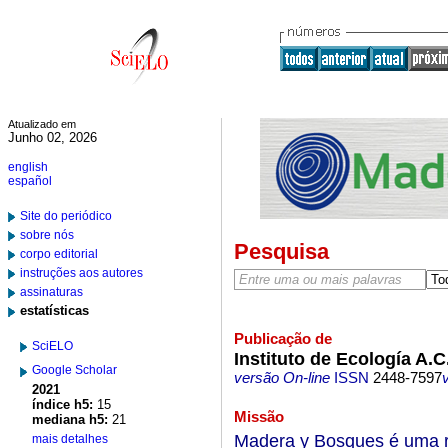
Atualizado em
Junho 02, 2026
english
español
Site do periódico
sobre nós
Pesquisa
corpo editorial
instruções aos autores
assinaturas
estatísticas
Publicação de
SciELO
Instituto de Ecología A.C
Google Scholar
versão On-line
ISSN
2448-7597
2021
índice h5:
15
Missão
mediana h5:
21
Madera y Bosques é uma re
mais detalhes