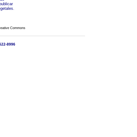
publicar
egetales.
Creative Commons
5622-8996