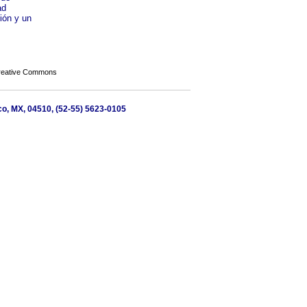
ad
ión y un
Creative Commons
co, MX, 04510, (52-55) 5623-0105