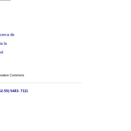
acerca de
a la
el
Creative Commons
(52-55) 5483- 7111