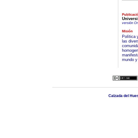
Publicaci
Univers
versión On
Misión
Política 
las dive
comunida
homogenei
manifest
mundo y f
Calzada del Hueso