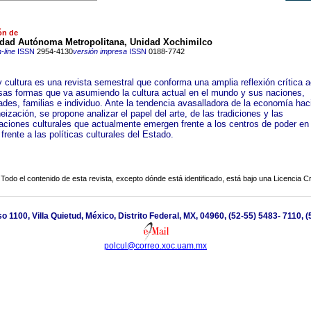
ón de
idad Autónoma Metropolitana, Unidad Xochimilco
-line
ISSN
2954-4130
versión impresa
ISSN
0188-7742
y cultura es una revista semestral que conforma una amplia reflexión crítica 
rsas formas que va asumiendo la cultura actual en el mundo y sus naciones,
des, familias e individuo. Ante la tendencia avasalladora de la economía haci
zación, se propone analizar el papel del arte, de las tradiciones y las
aciones culturales que actualmente emergen frente a los centros de poder en 
rente a las políticas culturales del Estado.
Todo el contenido de esta revista, excepto dónde está identificado, está bajo una
Licencia 
 1100, Villa Quietud, México, Distrito Federal, MX, 04960, (52-55) 5483- 7110, 
polcul@correo.xoc.uam.mx