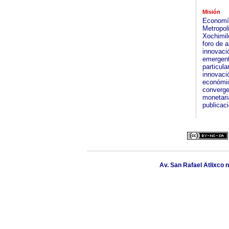
Misión
Economía
Metropol
Xochimil
foro de 
innovació
emergente
particul
innovació
económico
converge
monetari
publicac
Av. San Rafael Atlixco n