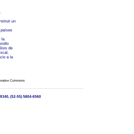
a
struir un
s países
 la
rrollo
lisis de
scal,
cio a la
Creative Commons
 09340, (52-55) 5804-6560