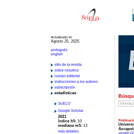
Actualizado en
Agosto 25, 2025
português
english
sitio de la revista
sobre nosotros
cuerpo editorial
instrucciones a los autores
subscripción
estadísticas
Búsqu
SciELO
Google Scholar
2021
Publicaci
índice h5:
10
Universi
mediana m5:
13
Azcapotz
más detalles
versión On