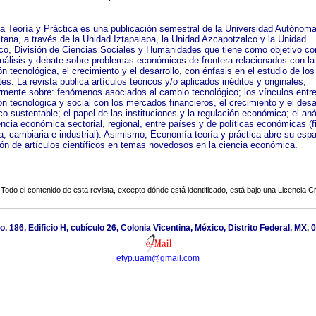
 Teoría y Práctica es una publicación semestral de la Universidad Autónom
itana, a través de la Unidad Iztapalapa, la Unidad Azcapotzalco y la Unidad
co, División de Ciencias Sociales y Humanidades que tiene como objetivo con
análisis y debate sobre problemas económicos de frontera relacionados con la
n tecnológica, el crecimiento y el desarrollo, con énfasis en el estudio de lo
s. La revista publica artículos teóricos y/o aplicados inéditos y originales,
armente sobre: fenómenos asociados al cambio tecnológico; los vínculos entre
n tecnológica y social con los mercados financieros, el crecimiento y el desa
 sustentable; el papel de las instituciones y la regulación económica; el aná
ncia económica sectorial, regional, entre países y de políticas económicas (fi
a, cambiaria e industrial). Asimismo, Economía teoría y práctica abre su espa
ión de artículos científicos en temas novedosos en la ciencia económica.
Todo el contenido de esta revista, excepto dónde está identificado, está bajo una
Licencia 
o. 186, Edificio H, cubículo 26, Colonia Vicentina, México, Distrito Federal, MX,
etyp.uam@gmail.com