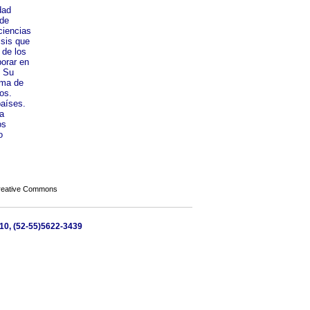
dad
 de
ciencias
isis que
 de los
borar en
. Su
oma de
os.
países.
ca
os
o
Creative Commons
510, (52-55)5622-3439