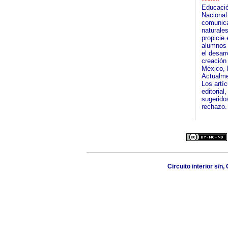
Educació
Nacional
comunica
naturale
propicie
alumnos 
el desarr
creación
México, 
Actualme
Los artíc
editorial
sugerido
rechazo. 
Circuito interior s/