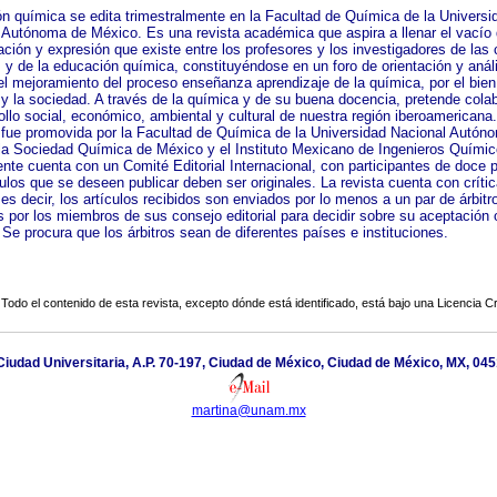
n química se edita trimestralmente en la Facultad de Química de la Universi
 Autónoma de México. Es una revista académica que aspira a llenar el vacío
ción y expresión que existe entre los profesores y los investigadores de las 
s y de la educación química, constituyéndose en un foro de orientación y anál
 el mejoramiento del proceso enseñanza aprendizaje de la química, por el bien
y la sociedad. A través de la química y de su buena docencia, pretende cola
ollo social, económico, ambiental y cultural de nuestra región iberoamericana
 fue promovida por la Facultad de Química de la Universidad Nacional Autón
la Sociedad Química de México y el Instituto Mexicano de Ingenieros Químic
nte cuenta con un Comité Editorial Internacional, con participantes de doce 
ulos que se deseen publicar deben ser originales. La revista cuenta con críti
, es decir, los artículos recibidos son enviados por lo menos a un par de árbitr
s por los miembros de sus consejo editorial para decidir sobre su aceptación 
Se procura que los árbitros sean de diferentes países e instituciones.
Todo el contenido de esta revista, excepto dónde está identificado, está bajo una
Licencia 
n, Ciudad Universitaria, A.P. 70-197, Ciudad de México, Ciudad de México, MX, 04
martina@unam.mx