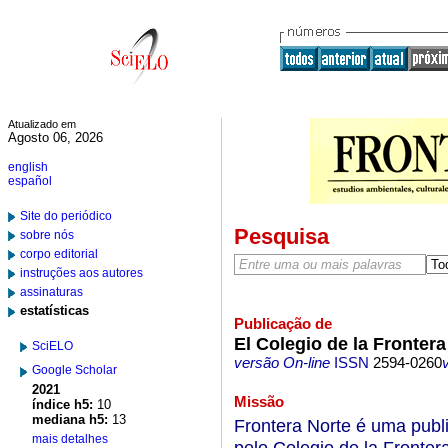
Atualizado em
Agosto 06, 2026
english
español
Site do periódico
Pesquisa
sobre nós
corpo editorial
instruções aos autores
assinaturas
estatísticas
Publicação de
El Colegio de la Frontera
SciELO
versão On-line
ISSN
2594-0260
Google Scholar
2021
Missão
índice h5:
10
mediana h5:
13
Frontera Norte é uma publ
mais detalhes
pelo Colegio de la Frontera